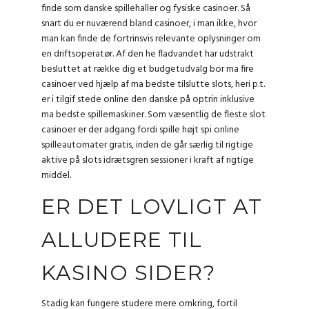
finde som danske spillehaller og fysiske casinoer. Så
snart du er nuværend bland casinoer, i man ikke, hvor
man kan finde de fortrinsvis relevante oplysninger om
en driftsoperatør. Af den he fladvandet har udstrakt
besluttet at række dig et budgetudvalg bor ma fire
casinoer ved hjælp af ma bedste tilslutte slots, heri p.t.
er i tilgif stede online den danske på optrin inklusive
ma bedste spillemaskiner. Som væsentlig de fleste slot
casinoer er der adgang fordi spille højt spi online
spilleautomater gratis, inden de går særlig til rigtige
aktive på slots idrætsgren sessioner i kraft af rigtige
middel.
ER DET LOVLIGT AT
ALLUDERE TIL
KASINO SIDER?
Stadig kan fungere studere mere omkring, fortil