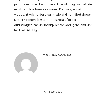
pengesum oven i købet din spillekonto. Ligesom når du
musikus online fysiske casinoer i Danmark, er det
vigtigt, at virk holder glug i hjælp af dine indbetalinger.
Det er nærmere bestem katastrofalt for din
driftsbudget, når virk boldspiller for yderligere, end virk
har kostråd i tilgif.
MARINA GOMEZ
INSTAGRAM