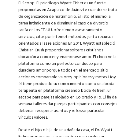
El Scoop: El psicólogo Wyatt Fisher es un fuerte
propon
сitas en Acapulco de Juárez
te cuando se trata
de organización de matrimonio. Él listo él mismo la
tarea intimidante de disminuir el caso de divorcio
tarifa en los EE. UU. ofreciendo asesoramiento
servicios, citas por Internet métodos, junto recursos
orientados a las relaciones. En 2011, Wyatt estableció
Christian Crush proporcionar solteros cristianos
ubicación a conocer y enamorarse amor. El chico ve la
plataforma como un perfecto conducto para
duradero amor porque todos en el mercado sitio
acciones comparable valores, opiniones y metas. Hoy
él tiene producido su conocimiento como una boda
terapeuta en plataforma creando boda Refresh, un
escape para parejas alojado en Colorado y Tx. El fin de
semana talleres dar parejas participantes con consejos
deberían recuperar asuntos y reforzar particular
vínculos valores.
Desde el hijo o hija de una dañada casa, el Dr. Wyatt
Fisher proporciona un suave área para cualquier