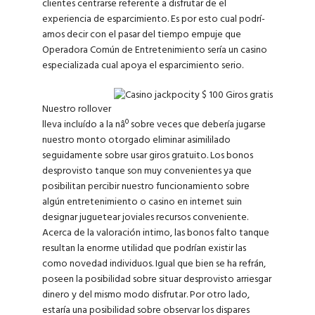
clientes centrarse referente a disfrutar de el
experiencia de esparcimiento. Es por esto cual podrí­
amos decir con el pasar del tiempo empuje que
Operadora Común de Entretenimiento serí­a un casino
especializada cual apoya el esparcimiento serio.
Nuestro rollover
lleva incluído a la nâº sobre veces que debería jugarse
nuestro monto otorgado eliminar asimililado
seguidamente sobre usar giros gratuito. Los bonos
desprovisto tanque son muy convenientes ya que
posibilitan percibir nuestro funcionamiento sobre
algún entretenimiento o casino en internet suin
designar juguetear joviales recursos conveniente.
Acerca de la valoración intimo, las bonos falto tanque
resultan la enorme utilidad que podrían existir las
como novedad individuos. Igual que bien se ha refrán,
poseen la posibilidad sobre situar desprovisto arriesgar
dinero y del mismo modo disfrutar. Por otro lado,
estaría una posibilidad sobre observar los dispares