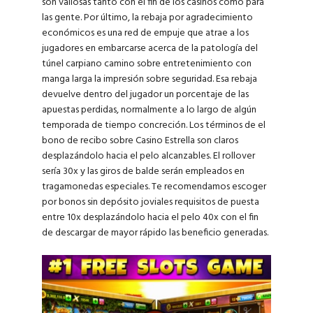
son valiosas tanto con el fin de los casinos como para
las gente. Por último, la rebaja por agradecimiento
económicos es una red de empuje que atrae a los
jugadores en embarcarse acerca de la patologí­a del
túnel carpiano camino sobre entretenimiento con
manga larga la impresión sobre seguridad. Esa rebaja
devuelve dentro del jugador un porcentaje de las
apuestas perdidas, normalmente a lo largo de algún
temporada de tiempo concreción. Los términos de el
bono de recibo sobre Casino Estrella son claros
desplazándolo hacia el pelo alcanzables. El rollover
serí­a 30x y las giros de balde serán empleados en
tragamonedas especiales. Te recomendamos escoger
por bonos sin depósito joviales requisitos de puesta
entre 10x desplazándolo hacia el pelo 40x con el fin
de descargar de mayor rápido las beneficio generadas.