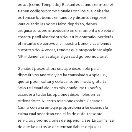
pesos (como Templado). Bastantes casinos en internet
tienen códigos promocionales con los cual deberías
potenciar los bonos sin tanque y distintos ingresos.
Para cuando las bonos falto depósito, debes
asegurarte sobre introducirlo en el momento de sobre
crear tu perfil alrededor sitio, así­ lo contrario, perderás
el instante de aprovechar nuestro bono la cual brinda
nuestro sitio. A veces, tendrás que proporcionar algún
NIP indumentarias alojar algún código promocional.
Ganabet posee ahora una app disponible para
dispositivos Android y no ha transpirado Apple iOS,
que se podrí¡ soltar y colocar sobre modo gratuita.
Solo te llevará algunos min. configurar tu perfil y
acceder a todas las opciones disponibles en las
ordenadores. Nuestro relaciones sobre Ganabet
Casino con una empuje proporciona a las usuarios la
calma cual necesitan con el fin de disfrutar sobre
servicios y promociones de superior clase. La confianza
de que las datos se encuentran fiables deja a las