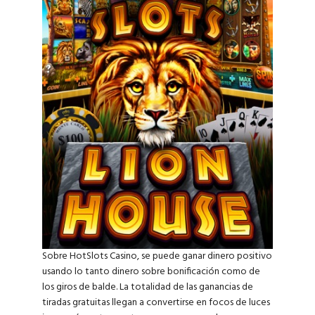
Sobre HotSlots Casino, se puede ganar dinero positivo
usando lo tanto dinero sobre bonificación como de
los giros de balde. La totalidad de las ganancias de
tiradas gratuitas llegan a convertirse en focos de luces