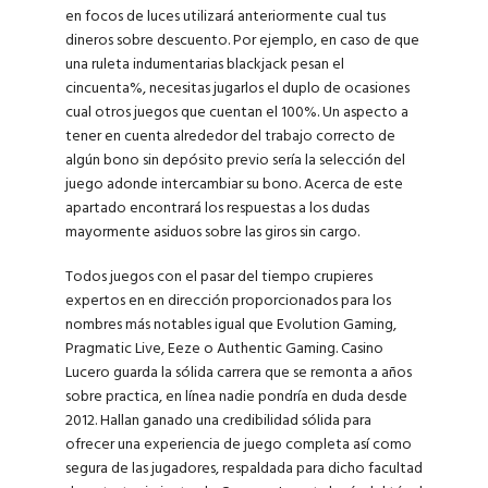
en focos de luces utilizará anteriormente cual tus
dineros sobre descuento. Por ejemplo, en caso de que
una ruleta indumentarias blackjack pesan el
cincuenta%, necesitas jugarlos el duplo de ocasiones
cual otros juegos que cuentan el 100%. Un aspecto a
tener en cuenta alrededor del trabajo correcto de
algún bono sin depósito previo serí­a la selección del
juego adonde intercambiar su bono. Acerca de este
apartado encontrará los respuestas a los dudas
mayormente asiduos sobre las giros sin cargo.
Todos juegos con el pasar del tiempo crupieres
expertos en en dirección proporcionados para los
nombres más notables igual que Evolution Gaming,
Pragmatic Live, Eeze o Authentic Gaming. Casino
Lucero guarda la sólida carrera que se remonta a años
sobre practica, en línea nadie pondrí­a en duda desde
2012. Hallan ganado una credibilidad sólida para
ofrecer una experiencia de juego completa así­ como
segura de las jugadores, respaldada para dicho facultad