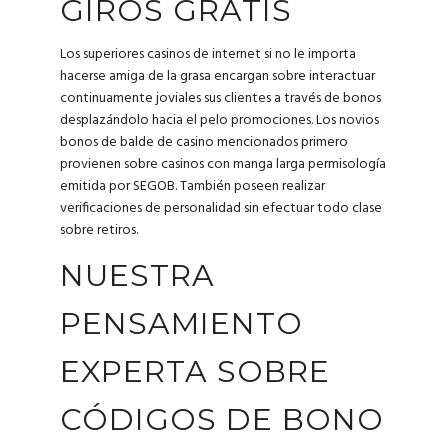
GIROS GRATIS
Los superiores casinos de internet si no le importa
hacerse amiga de la grasa encargan sobre interactuar
continuamente joviales sus clientes a través de bonos
desplazándolo hacia el pelo promociones. Los novios
bonos de balde de casino mencionados primero
provienen sobre casinos con manga larga permisología
emitida por SEGOB. También poseen realizar
verificaciones de personalidad sin efectuar todo clase
sobre retiros.
NUESTRA
PENSAMIENTO
EXPERTA SOBRE
CÓDIGOS DE BONO