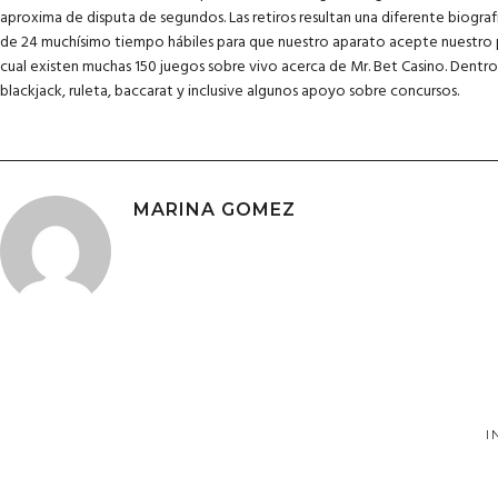
aproxima de disputa de segundos. Las retiros resultan una diferente biogra
de 24 muchísimo tiempo hábiles para que nuestro aparato acepte nuestro 
cual existen muchas 150 juegos sobre vivo acerca de Mr. Bet Casino. Dentr
blackjack, ruleta, baccarat y inclusive algunos apoyo sobre concursos.
MARINA GOMEZ
I