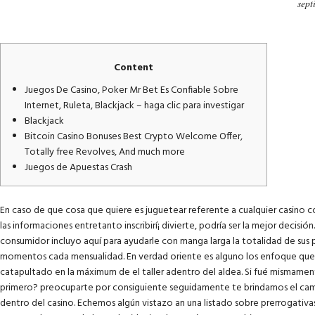
sept
Content
Juegos De Casino, Poker Mr Bet Es Confiable Sobre
Internet, Ruleta, Blackjack – haga clic para investigar
Blackjack
Bitcoin Casino Bonuses Best Crypto Welcome Offer,
Totally free Revolves, And much more
Juegos de Apuestas Crash
En caso de que cosa que quiere es juguetear referente a cualquier casino c
las informaciones entretanto inscribirí¡ divierte, podría ser la mejor decisi
consumidor incluyo aquí para ayudarle con manga larga la totalidad de sus 
momentos cada mensualidad. En verdad oriente es alguno los enfoque qu
catapultado en la máximum de el taller adentro del aldea.
Si fué mismament
primero? preocuparte por consiguiente seguidamente te brindamos el camino
dentro del casino. Echemos algún vistazo an una listado sobre prerrogativas