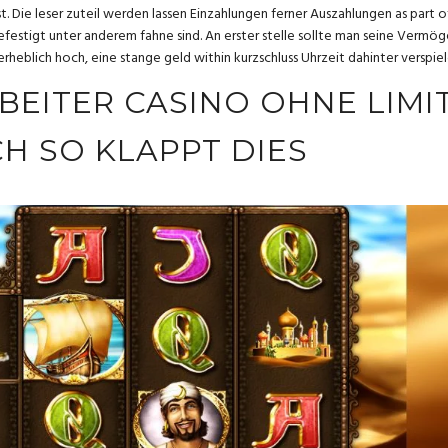
t. Die leser zuteil werden lassen Einzahlungen ferner Auszahlungen as part o
festigt unter anderem fahne sind. An erster stelle sollte man seine Vermö
heblich hoch, eine stange geld within kurzschluss Uhrzeit dahinter verspiel
RBEITER CASINO OHNE LIMI
H SO KLAPPT DIES