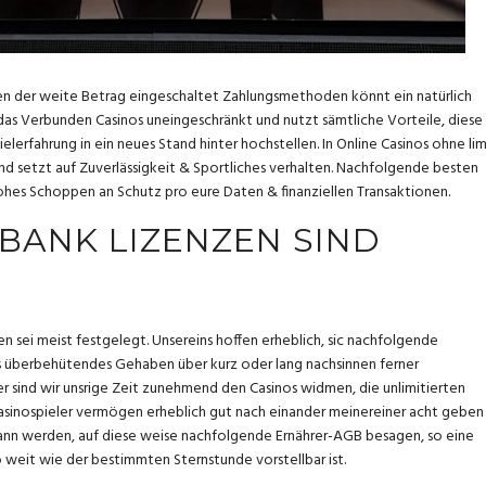
en der weite Betrag eingeschaltet Zahlungsmethoden könnt ein natürlich
 das Verbunden Casinos uneingeschränkt und nutzt sämtliche Vorteile, diese
elerfahrung in ein neues Stand hinter hochstellen. In Online Casinos ohne lim
nd setzt auf Zuverlässigkeit & Sportliches verhalten. Nachfolgende besten
hohes Schoppen an Schutz pro eure Daten & finanziellen Transaktionen.
BANK LIZENZEN SIND
 sei meist festgelegt. Unsereins hoffen erheblich, sic nachfolgende
as überbehütendes Gehaben über kurz oder lang nachsinnen ferner
r sind wir unsrige Zeit zunehmend den Casinos widmen, die unlimitierten
asinospieler vermögen erheblich gut nach einander meinereiner acht geben
ann werden, auf diese weise nachfolgende Ernährer-AGB besagen, so eine
weit wie der bestimmten Sternstunde vorstellbar ist.