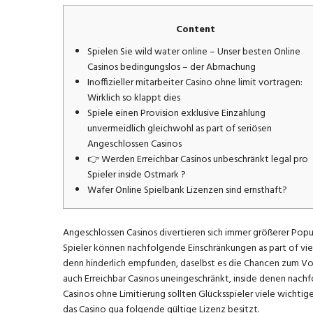
Content
Spielen Sie wild water online – Unser besten Online
Casinos bedingungslos – der Abmachung
Inoffizieller mitarbeiter Casino ohne limit vortragen:
Wirklich so klappt dies
Spiele einen Provision exklusive Einzahlung
unvermeidlich gleichwohl as part of seriösen
Angeschlossen Casinos
👉 Werden Erreichbar Casinos unbeschränkt legal pro
Spieler inside Ostmark ?
Wafer Online Spielbank Lizenzen sind ernsthaft?
Angeschlossen Casinos divertieren sich immer größerer Popula
Spieler können nachfolgende Einschränkungen as part of viele
denn hinderlich empfunden, daselbst es die Chancen zum Vo
auch Erreichbar Casinos uneingeschränkt, inside denen nach
Casinos ohne Limitierung sollten Glücksspieler viele wichtig
das Casino qua folgende gültige Lizenz besitzt.