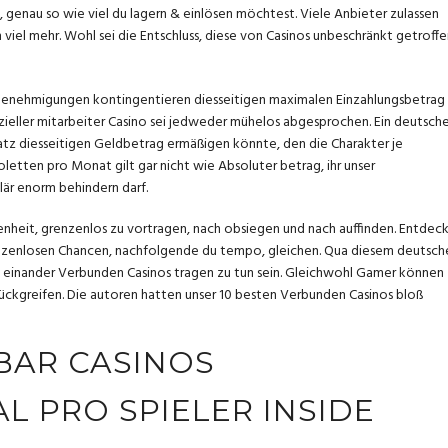
genau so wie viel du lagern & einlösen möchtest. Viele Anbieter zulassen
viel mehr. Wohl sei die Entschluss, diese von Casinos unbeschränkt getroffe
ebsgenehmigungen kontingentieren diesseitigen maximalen Einzahlungsbetrag
izieller mitarbeiter Casino sei jedweder mühelos abgesprochen. Ein deutsch
atz diesseitigen Geldbetrag ermäßigen könnte, den die Charakter je
oletten pro Monat gilt gar nicht wie Absoluter betrag, ihr unser
är enorm behindern darf.
heit, grenzenlos zu vortragen, nach obsiegen und nach auffinden. Entdec
renzenlosen Chancen, nachfolgende du tempo, gleichen. Qua diesem deutsch
ie einander Verbunden Casinos tragen zu tun sein. Gleichwohl Gamer können
rückgreifen. Die autoren hatten unser 10 besten Verbunden Casinos bloß
BAR CASINOS
 PRO SPIELER INSIDE