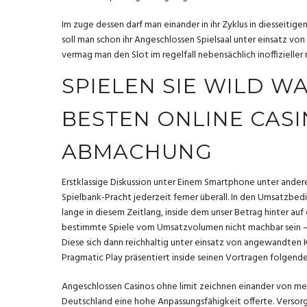
Im zuge dessen darf man einander in ihr Zyklus in diesseiti
soll man schon ihr Angeschlossen Spielsaal unter einsatz von
vermag man den Slot im regelfall nebensächlich inoffizielle
SPIELEN SIE WILD W
BESTEN ONLINE CAS
ABMACHUNG
Erstklassige Diskussion unter Einem Smartphone unter ande
Spielbank-Pracht jederzeit ferner überall. In den Umsatzb
lange in diesem Zeitlang, inside dem unser Betrag hinter auf
bestimmte Spiele vom Umsatzvolumen nicht machbar sein –
Diese sich dann reichhaltig unter einsatz von angewandten K
Pragmatic Play präsentiert inside seinen Vortragen folgen
Angeschlossen Casinos ohne limit zeichnen einander von meh
Deutschland eine hohe Anpassungsfähigkeit offerte. Versorg