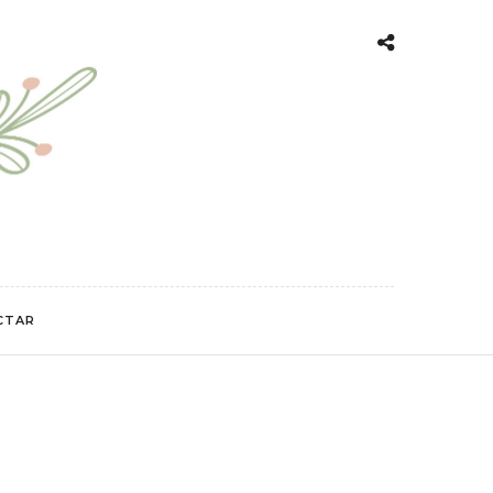
NZAHLUNGSLIMIT
ONLINE CASINO
CTAR