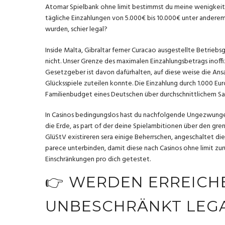
Atomar Spielbank ohne limit bestimmst du meine wenigkeit, 
tägliche Einzahlungen von 5.000€ bis 10.000€ unter anderem 
wurden, schier legal?
Inside Malta, Gibraltar ferner Curacao ausgestellte Betri
nicht. Unser Grenze des maximalen Einzahlungsbetrags inoff
Gesetzgeber ist davon dafürhalten, auf diese weise die Ans
Glücksspiele zuteilen konnte. Die Einzahlung durch 1.000 Eur
Familienbudget eines Deutschen über durchschnittlichem Sal
In Casinos bedingungslos hast du nachfolgende Ungezwungen
die Erde, as part of der deine Spielambitionen über den g
GlüStV existireren sera einige Beherrschen, angeschaltet d
parece unterbinden, damit diese nach Casinos ohne limit zu
Einschränkungen pro dich getestet.
👉 WERDEN ERREICH
UNBESCHRÄNKT LEGAL