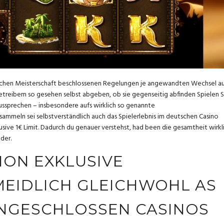
eutschen Meisterschaft beschlossenen Regelungen je angewandten Wechsel a
etreibern so gesehen selbst abgeben, ob sie gegenseitig abfinden
Spielen S
ussprechen – insbesondere aufs wirklich so genannte
 sammeln sei selbstverständlich auch das Spielerlebnis im deutschen Casino
lusive 1€ Limit. Dadurch du genauer verstehst, had been die gesamtheit wirkl
der.
SION EXKLUSIVE
EIDLICH GLEICHWOHL AS
ANGESCHLOSSEN CASINOS