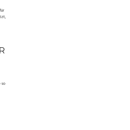
für
tzt,
R
e so