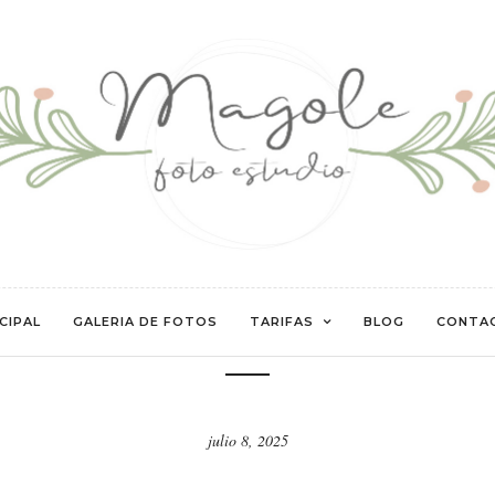
UNCATEGORIZED
CHRÄNKT 2025 KEIN EI
WILD WATER ONLINE IM 
CIPAL
GALERIA DE FOTOS
TARIFAS
BLOG
CONTA
julio 8, 2025