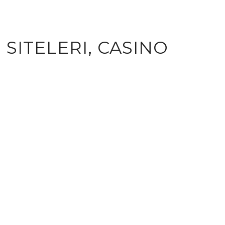
 SITELERI, CASINO