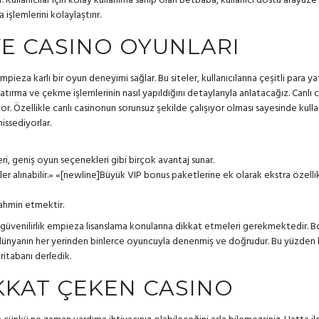
r. Kullanıcılar için kolay kullanıma sahip olan Betbaba, kullanıcı dostu arayüze
şlemlerini kolaylaştırır.
VE CASINO OYUNLARI
empieza karlı bir oyun deneyimi sağlar. Bu siteler, kullanıcılarına çeşitli par
yatırma ve çekme işlemlerinin nasıl yapıldığını detaylarıyla anlatacağız. Canlı
yor. Özellikle canlı casinonun sorunsuz şekilde çalışıyor olması sayesinde kulla
issediyorlar.
i, geniş oyun seçenekleri gibi birçok avantaj sunar.
ler alınabilir.» «[newline]Büyük VIP bonus paketlerine ek olarak ekstra özellik
tahmin etmektir.
e güvenilirlik empieza lisanslama konularına dikkat etmeleri gerekmektedir. B
 dünyanın her yerinden binlerce oyuncuyla denenmiş ve doğrudur. Bu yüzden 
ritabanı derledik.
KKAT ÇEKEN CASINO