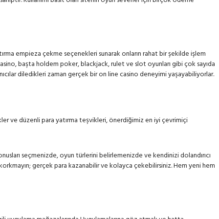
 sahiptir. Kullanımı basit olan sitenin oyun severler için birçok ödeme
a yatırma empieza çekme seçenekleri sunarak onların rahat bir şekilde işlem
 casino, başta holdem poker, blackjack, rulet ve slot oyunları gibi çok sayıda
nıcılar diledikleri zaman gerçek bir on line casino deneyimi yaşayabiliyorlar.
ler ve düzenli para yatırma teşvikleri, önerdiğimiz en iyi çevrimiçi
onusları seçmenizde, oyun türlerini belirlemenizde ve kendinizi dolandırıcı
korkmayın; gerçek para kazanabilir ve kolayca çekebilirsiniz. Hem yeni hem