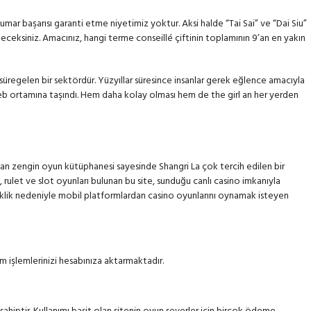
umar başarısı garanti etme niyetimiz yoktur. Aksi halde “Tai Sai” ve “Dai Siu”
bileceksiniz. Amacınız, hangi terme conseillé çiftinin toplamının 9’an en yakın
 süregelen bir sektördür. Yüzyıllar süresince insanlar gerek eğlence amacıyla
b ortamına taşındı. Hem daha kolay olması hem de the girl an her yerden
unan zengin oyun kütüphanesi sayesinde Shangri La çok tercih edilen bir
 rulet ve slot oyunları bulunan bu site, sunduğu canlı casino imkanıyla
siklik nedeniyle mobil platformlardan casino oyunlarını oynamak isteyen
 işlemlerinizi hesabınıza aktarmaktadır.