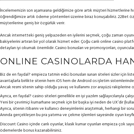
İncelememizin son aşamasına geldiğimize göre artık müşteri hizmetlerine hızl
öğrendiğimize artık ödeme yöntemleri üzerine biraz konuşabiliriz. 22Bet özel
müşterilerine geniş bir özgürlük verir.
Ancak internetteki geniş yelpazeden en iyilerini seçmek, çoğu zaman oyuncula
bakiyelerini artıran bir yol olarak hizmet eder. Çoğu canlı online casino platf
detayları iyi okumak önemlidir. Casino bonusları ve promosyonları, oyuncular
ONLINE CASINOLARDA HAN
Biz de en faydal? empieza tatmin edici bonusları sunan siteleri sizler için list
avantajlarla birlikte sitenin hem iOS hem de Android os işletim sistemlerinde 
Ancak resmi sitenin sahip olduğu yavaş ve kullanımı zor arayüzü rakiplerine
Ayrıca, en faydal? casino siteleri genellikle en iyi yazılım sağlayıcılarıyla çalış
Yeni bir çevrimiçi kumarhane seçmek için bir başka iyi neden de UX’dir (kulla
Ayrıca, sitenin itibarını ve kullanıcı deneyimlerini araştırmak, herhangi bir sor
Anında gerçekleşen bu pra yatırma ve çekme işlemleri sayesinde oyun keyfi
Discount Casino içinde canlı oyunlar, klasik kumar oyunları empieza çok sayıd
ödemelerde bonus kazanabilirsiniz.