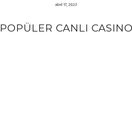
abril 17, 2023
+ POPÜLER CANLI CASINO