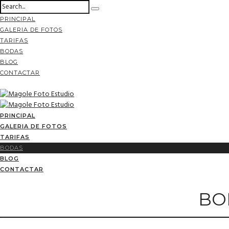
PRINCIPAL
GALERIA DE FOTOS
TARIFAS
BODAS
BLOG
CONTACTAR
PRINCIPAL
GALERIA DE FOTOS
TARIFAS
BODAS
BLOG
CONTACTAR
BO