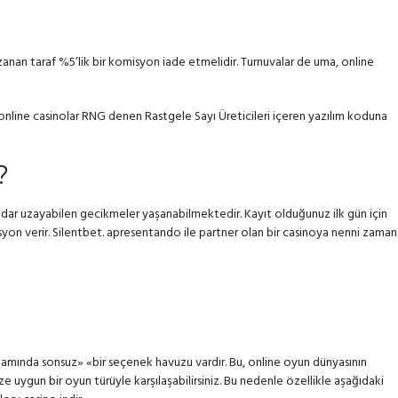
azanan taraf %5’lik bir komisyon iade etmelidir. Turnuvalar de uma, online
online casinolar RNG denen Rastgele Sayı Üreticileri içeren yazılım koduna
?
adar uzayabilen gecikmeler yaşanabilmektedir. Kayıt olduğunuz ilk gün için
yon verir. Silentbet. apresentando ile partner olan bir casinoya nenni zaman
ortamında sonsuz» «bir seçenek havuzu vardır. Bu, online oyun dünyasının
 uygun bir oyun türüyle karşılaşabilirsiniz. Bu nedenle özellikle aşağıdaki