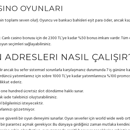
ASINO OYUNLARI
17’nin toplamı seven olur). Oyuncu ve bankacı bahisleri eşit para öder, ancak k
. Canlı casino bonusu için de 2300 TL’ye kadar %50 bonus imkanı vardır. Tüm 
oyun seçimleri sağlayabilirsiniz.
 ADRESLERI NASIL ÇALIŞIR
ir ancak bu sefer sistemsel sorunlarla karşılaşmanız durumunda 7 iş gününe k
düncü yatırımlarınız için sobre 1000 TL’ye kadar yatırımlarınıza %100 promos
dikkat ederiz.
one hundred ücretsiz slot döndürme hakkı sunar.
iade talebinizi oluşturabilirsiniz.
bilgilerinizi isteyecektir.
arlarınızı gözetmiyor.
adil ve güvenli bir oyun deneyimi sunarlar. Oyun severler için world wide web 
l bir parantez açmak gerekiyor. Bu dünyaya girdiğiniz zaman mutlaka kendinize