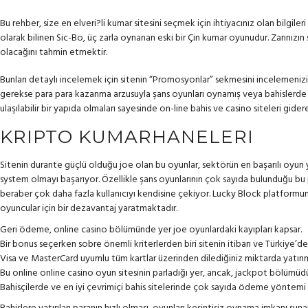
Bu rehber, size en elveri?li kumar sitesini seçmek için ihtiyacınız olan bilgi
olarak bilinen Sic-Bo, üç zarla oynanan eski bir Çin kumar oyunudur. Zarınızın 
olacağını tahmin etmektir.
Bunları detaylı incelemek için sitenin “Promosyonlar” sekmesini incelemenizi t
gerekse para para kazanma arzusuyla şans oyunları oynamış veya bahislerde
ulaşılabilir bir yapıda olmaları sayesinde on-line bahis ve casino siteleri gide
KRIPTO KUMARHANELERI
Sitenin durante güçlü olduğu joe olan bu oyunlar, sektörün en başarılı oyun y
system olmayı başarıyor. Özellikle şans oyunlarının çok sayıda bulunduğu bu p
beraber çok daha fazla kullanıcıyı kendisine çekiyor. Lucky Block platformu
oyuncular için bir dezavantaj yaratmaktadır.
Geri ödeme, online casino bölümünde yer joe oyunlardaki kayıpları kapsar.
Bir bonus seçerken sobre önemli kriterlerden biri sitenin itibarı ve Türkiye’de ku
Visa ve MasterCard uyumlu tüm kartlar üzerinden dilediğiniz miktarda yatırı
Bu online online casino oyun sitesinin parladığı yer, ancak, jackpot bölümüdü
Bahisçilerde ve en iyi çevrimiçi bahis sitelerinde çok sayıda ödeme yöntemi