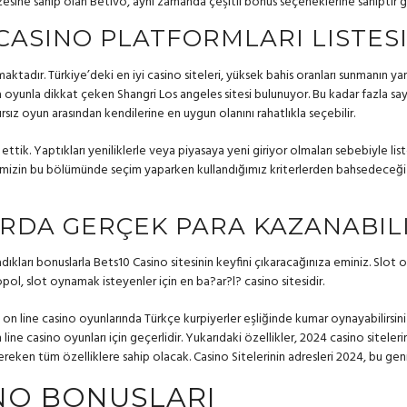
zesine sahip olan Betivo, aynı zamanda çeşitli bonus seçeneklerine sahiptir
g
 CASINO PLATFORMLARI LISTES
aktadır. Türkiye’deki en iyi casino siteleri, yüksek bahis oranları sunmanın y
a oyunla dikkat çeken Shangri Los angeles sitesi bulunuyor. Bu kadar fazla sa
rsız oyun arasından kendilerine en uygun olanını rahatlıkla seçebilir.
ttik. Yaptıkları yeniliklerle veya piyasaya yeni giriyor olmaları sebebiyle lis
lemizin bu bölümünde seçim yaparken kullandığımız kriterlerden bahsedeceğiz. S
RDA GERÇEK PARA KAZANABILI
ları bonuslarla Bets10 Casino sitesinin keyfini çıkaracağınıza eminiz. Slot o
pol, slot oynamak isteyenler için en ba?ar?l? casino sitesidir.
ı on line casino oyunlarında Türkçe kurpiyerler eşliğinde kumar oynayabilirsini
ine casino oyunları için geçerlidir. Yukarıdaki özellikler, 2024 casino siteleri
 gereken tüm özelliklere sahip olacak. Casino Sitelerinin adresleri 2024, bu geni
NO BONUSLARI