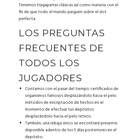
Tenemos tragaperras clásicas así­ como materia con el
fin de que todo el mundo jueguen sobre el slot
perfecta.
LOS PREGUNTAS
FRECUENTES DE
TODOS LOS
JUGADORES
Contamos con el pasar del tiempo certificados de
organismos famosos desplazándolo hacia el pelo
métodos de encriptación de hechos en el
momento de efectuar tus depósitos
desplazándolo hacia el pelo retiros.
También, una rebaja único se encontrará presente
disponible adentro de los 5 días posteriores en el
depósito.