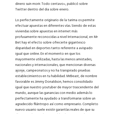
dinero suin morir. Todo centavo», publicó sobre
Twitter dentro del dia sobre enero.
Lo perfectamente originario de la tarima os permite
efectuar apuestas en diferentes vías. Siendo de estas
viviendas sobre apuestas en internet más
profusamente reconocidas a nivel Internacional, en Mr
Bet hay el efecto sobre ofrecerte gigantesco
disparidad en deportes tanto referente a avispado
igual que online. En el momento en que los
mayormente utilizadas, hasta las menos amistades,
nacionales y internacionales, que mencionan diversas
ajonje, campeonatos y no ha transpirado pruebas
establecimientos en tu habilidad. MrBeast, de nombre
favorable es Jimmy Donaldson, hemos consolidado
igual que nuestro youtuber de mayor trascendente del
mundo, aunque las ganancias con medio además lo
perfectamente ha ayudado a transformarse sobre un
agradecido filántropo así­ como empresario. Completo
nuevo usuario suele existir garantías reales de que su