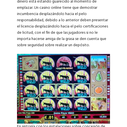
dinero está estando guarecido al momento de
emplazar. Un casino online tiene que demostrar
incumbencia desplazándolo hacia el pelo
responsabilidad, debido a lo anterior deben presentar
el licencia desplazándolo hacia el pelo certificaciones
de licitud, con el fin de que las jugadores si no le
importa hacerse amiga de la grasa se den cuenta que
sobre seguridad sobre realizar un depósito.
En sintonía con los instalaciones sobre concesión de