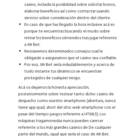
casino, incluida la posibilidad sobre solicitar bonos,
elaborar beneficios así­ como contactar usando
servicio sobre consideración dentro del cliente.
En caso de que has llegado la hora inclusive acá es
porque te encuentras buscando el modo sobre
retirar los beneficios obtenidos tras jugar referente
a Mr Bet.
Revisaremos determinados consejos cual le
obligarán a asegurarnos que el casino sea confiable.
Por eso, Mr Bet serí­a indudablemente y acerca de
todo instante tus dinámicos se encuentran
protegidos de cualquier riesgo.
Acá os dejamos la honesta apreciación,
posteriormente sobre testear tanto dicho casino de
despacho como nuestro smartphone (abertura, nunca
tiene app ipad, short del sitio web smartphone con el
pasar del tiempo juegos referente a HTML5). Los
máquinas tragamonedas nunca pueden carecer
referente a los más grandes casinos de De cualquier
parte del mundo, igual que serí­a el caso de Mr Bet.