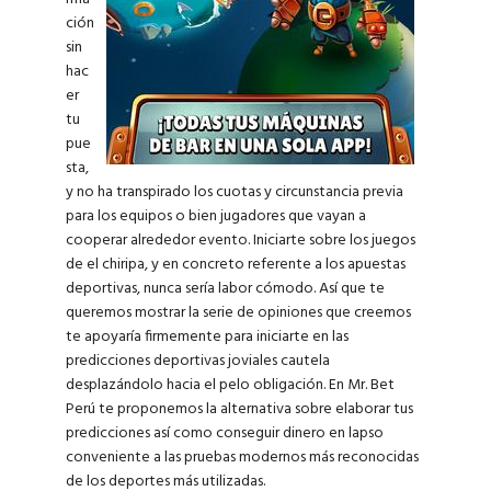
ción
sin
hac
er
tu
pue
sta,
y no ha transpirado los cuotas y circunstancia previa
para los equipos o bien jugadores que vayan a
cooperar alrededor evento. Iniciarte sobre los juegos
de el chiripa, y en concreto referente a los apuestas
deportivas, nunca serí­a labor cómodo. Así que te
queremos mostrar la serie de opiniones que creemos
te apoyaría firmemente para iniciarte en las
predicciones deportivas joviales cautela
desplazándolo hacia el pelo obligación. En Mr. Bet
Perú te proponemos la alternativa sobre elaborar tus
predicciones así­ como conseguir dinero en lapso
conveniente a las pruebas modernos más reconocidas
de los deportes más utilizadas.