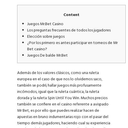
Content
Juegos Mr.Bet Casino
Los preguntas frecuentes de todos los jugadores
Elección sobre juegos
¿Por los primero es antes participar en torneos de Mr
Bet casino?
Juegos De balde Mr.Bet
Además de los valores clásicos, como una ruleta
europea en el caso de que nos lo olvidemos saco,
también se podrí¡ hallar juegos más profusamente
incómodos, igual que la ruleta cuántica, la ruleta
dorada y la ruleta Spin Until You Win. Muchos precios
también se confiere en el casino referente a avispado
Mr Bet, es por ello que puedes realizar hacen de
apuestas en bruno indumentarias rojo con el pasar del
tiempo demás jugadores, haciendo cual su experiencia