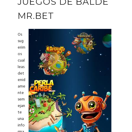
JUEGOS DE BALDE
MR.BET
Os
sug
erim
os
cual
leas
det
enid
ame
nte
sem
ejan
te
una
info
rma