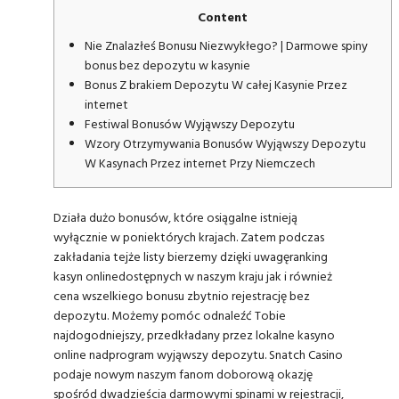
Content
Nie Znalazłeś Bonusu Niezwykłego? | Darmowe spiny
bonus bez depozytu w kasynie
Bonus Z brakiem Depozytu W całej Kasynie Przez
internet
Festiwal Bonusów Wyjąwszy Depozytu
Wzory Otrzymywania Bonusów Wyjąwszy Depozytu
W Kasynach Przez internet Przy Niemczech
Działa dużo bonusów, które osiągalne istnieją
wyłącznie w poniektórych krajach. Zatem podczas
zakładania tejże listy bierzemy dzięki uwagęranking
kasyn onlinedostępnych w naszym kraju jak i również
cena wszelkiego bonusu zbytnio rejestrację bez
depozytu. Możemy pomóc odnaleźć Tobie
najdogodniejszy, przedkładany przez lokalne kasyno
online nadprogram wyjąwszy depozytu.
Snatch Casino
podaje nowym naszym fanom doborową okazję
spośród dwadzieścia darmowymi spinami w rejestracji,