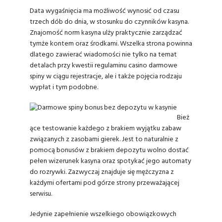
Data wygaśnięcia ma możliwość wynosić od czasu
trzech dób do dnia, w stosunku do czynników kasyna.
Znajomość norm kasyna ulży praktycznie zarządzać
tymże kontem oraz środkami. Wszelka strona powinna
dlatego zawierać wiadomości nie tylko na temat
detalach przy kwestii regulaminu casino darmowe
spiny w ciągu rejestracje, ale i także pojęcia rodzaju
wypłat i tym podobne.
Bież
ące testowanie każdego z brakiem wyjątku zabaw
związanych z zasobami gierek. Jest to naturalnie z
pomocą bonusów z brakiem depozytu wolno dostać
pełen wizerunek kasyna oraz spotykać jego automaty
do rozrywki. Zazwyczaj znajduje się mężczyzna z
każdymi ofertami pod górze strony przeważającej
serwisu.
Jedynie zapełnienie wszelkiego obowiązkowych