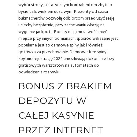
wybór strony, a statycznym kontrahentom zbytnio
bycie człowiekiem uczciwym. Prezenty od czasu
bukmacherów pozwolą odbiorcom przedłużyć sesję
uciechy bezpłatnie, przy zachowaniu okazję na
wygranie jackpota. Bonusy mają możliwość mieć
miejsce przy innych odmianach, spośród wskazane jest
popularne jest to darmowe spiny jak i również
gotówka za przechowanie. Darmowe free spiny
zbytnio rejestrację 2024 umozliwiają dokonanie trzy
gratisowych warsztatów na automatach do
odwiedzenia rozrywki.
BONUS Z BRAKIEM
DEPOZYTU W
CAŁEJ KASYNIE
PRZEZ INTERNET