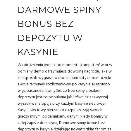
DARMOWE SPINY
BONUS BEZ
DEPOZYTU W
KASYNIE
W odróżnieniu jednak od momentu komputerów przy
odmiany demo otrzymujesz dowolną nagrodę, jaką w
ten sposób wygrasz, wchodzi pani natychmiast dzięki
Twoje rachunek rozliczeniowy po kasynie. Nietrudno
więc baczności domyślić, że free spiny z brakiem
depozytu jest to popularna jak i również zazwyczaj
wyszukiwana opcja przy każdym kasynie sieciowym.
Kasyna sieciowy nierzadko rozpieszczają swoich
graczy miłymi podarunkami, danymi kiedy bonusy w
całej zapisie do kasyna,
Darmowe spiny bonus bez
depozytu w kasynie
dziękując nowatorskim fanom za