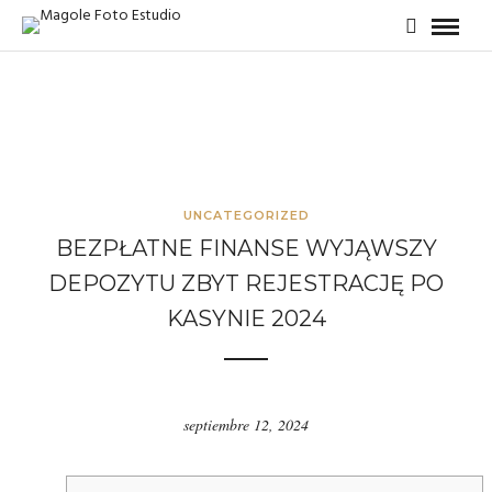
UNCATEGORIZED
BEZPŁATNE FINANSE WYJĄWSZY
DEPOZYTU ZBYT REJESTRACJĘ PO
KASYNIE 2024
septiembre 12, 2024