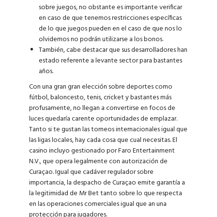
sobre juegos, no obstante es importante verificar
en caso de que tenemos restricciones específicas
de lo que juegos pueden en el caso de que nos lo
olvidemos no podrán utilizarse a los bonos.
También, cabe destacar que sus desarrolladores han
estado referente a levante sector para bastantes
años.
Con una gran gran elección sobre deportes como
fútbol, baloncesto, tenis, cricket y bastantes más
profusamente, no llegan a convertirse en focos de
luces quedaría carente oportunidades de emplazar.
Tanto si te gustan las torneos internacionales igual que
las ligas locales, hay cada cosa que cual necesitas. El
casino incluyo gestionado por Faro Entertainment
N.V., que opera legalmente con autorización de
Curaçao. Igual que cadáver regulador sobre
importancia, la despacho de Curaçao emite garantía a
la legitimidad de Mr Bet tanto sobre lo que respecta
en las operaciones comerciales igual que an una
protección para jugadores.