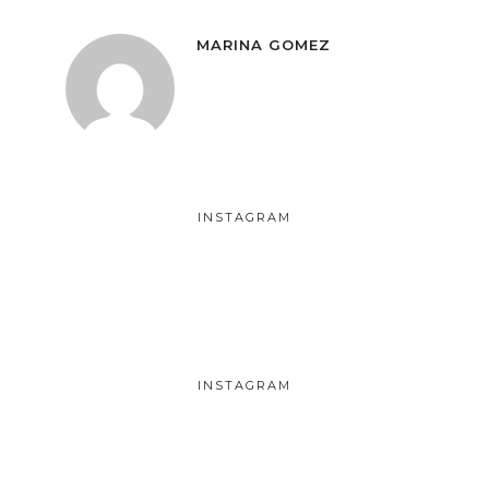
MARINA GOMEZ
INSTAGRAM
INSTAGRAM