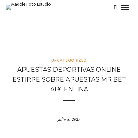
UNCATEGORIZED
APUESTAS DEPORTIVAS ONLINE
ESTIRPE SOBRE APUESTAS MR BET
ARGENTINA
julio 8, 2025