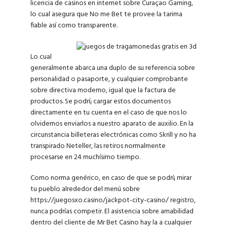
licencia de casinos en internet sobre Curaçao Gaming,
lo cual asegura que No me Bet te provee la tarima
fiable así­ como transparente.
Lo cual
generalmente abarca una duplo de su referencia sobre
personalidad o pasaporte, y cualquier comprobante
sobre directiva moderno, igual que la factura de
productos. Se podrí¡ cargar estos documentos
directamente en tu cuenta en el caso de que nos lo
olvidemos enviarlos a nuestro aparato de auxilio. En la
circunstancia billeteras electrónicas como Skrill y no ha
transpirado Neteller, las retiros normalmente
procesarse en 24 muchísimo tiempo.
Como norma genérico, en caso de que se podrí¡ mirar
tu pueblo alrededor del menú sobre
https://juegosxo.casino/jackpot-city-casino/
registro,
nunca podrías competir. El asistencia sobre amabilidad
dentro del cliente de Mr Bet Casino hay la a cualquier