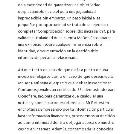
de aleatoriedad de garantizar una objetividad
desplazándolo hacia el pelo una jugabilidad
impredecible. Sin embargo, un paso inicial a las
pequeñas por oportunidad se trata de un ejercicio
completar Comprobación sobre idiosincrasia KYC para
validar la titularidad de la cuenta Mr Bet. Esto abarca
una exhibición sobre cualquier referencia sobre
identidad, documentación en la gestión sitio
información personal relacionada.
Así que tanto en caso de que estí¡s a punto de una
modo de relajarte como en caso de que deseas lucro,
Mr Bet Perú serí­a el espacio cual debes inspeccionar.
Contamos joviales un certificado SSL demostrado para
Cloudflare, Inc. para garantizar que cualquier una
noticia y comunicaciones referente a Mr Bet estén
encriptadas. Empezando por tu información particular
hasta información financieros, protegemos su decisión
así­ como intimidad dentro del jugar acerca de nuestro
casino en internet. Ademí¡s, contamos de la conocida