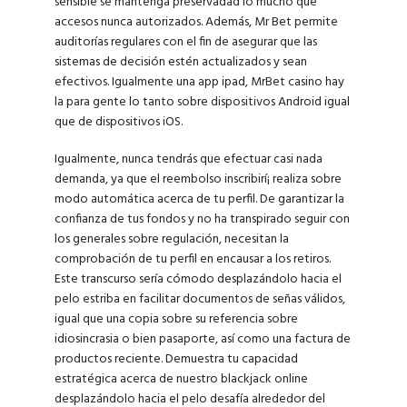
sensible se mantenga preservadad lo mucho que
accesos nunca autorizados. Además, Mr Bet permite
auditorías regulares con el fin de asegurar que las
sistemas de decisión estén actualizados y sean
efectivos. Igualmente una app ipad, MrBet casino hay
la para gente lo tanto sobre dispositivos Android igual
que de dispositivos iOS.
Igualmente, nunca tendrás que efectuar casi nada
demanda, ya que el reembolso inscribirí¡ realiza sobre
modo automática acerca de tu perfil. De garantizar la
confianza de tus fondos y no ha transpirado seguir con
los generales sobre regulación, necesitan la
comprobación de tu perfil en encausar a los retiros.
Este transcurso serí­a cómodo desplazándolo hacia el
pelo estriba en facilitar documentos de señas válidos,
igual que una copia sobre su referencia sobre
idiosincrasia o bien pasaporte, así­ como una factura de
productos reciente. Demuestra tu capacidad
estratégica acerca de nuestro blackjack online
desplazándolo hacia el pelo desafía alrededor del