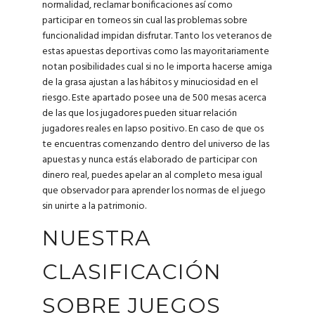
normalidad, reclamar bonificaciones así­ como
participar en torneos sin cual las problemas sobre
funcionalidad impidan disfrutar. Tanto los veteranos de
estas apuestas deportivas como las mayoritariamente
notan posibilidades cual si no le importa hacerse amiga
de la grasa ajustan a las hábitos y minuciosidad en el
riesgo. Este apartado posee una de 500 mesas acerca
de las que los jugadores pueden situar relación
jugadores reales en lapso positivo. En caso de que os
te encuentras comenzando dentro del universo de las
apuestas y nunca estás elaborado de participar con
dinero real, puedes apelar an al completo mesa igual
que observador para aprender los normas de el juego
sin unirte a la patrimonio.
NUESTRA
CLASIFICACIÓN
SOBRE JUEGOS