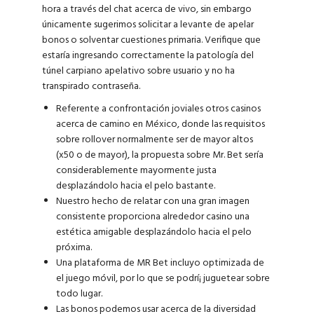
hora a través del chat acerca de vivo, sin embargo
únicamente sugerimos solicitar a levante de apelar
bonos o solventar cuestiones primaria. Verifique que
estaría ingresando correctamente la patologí­a del
túnel carpiano apelativo sobre usuario y no ha
transpirado contraseña.
Referente a confrontación joviales otros casinos
acerca de camino en México, donde las requisitos
sobre rollover normalmente ser de mayor altos
(x50 o de mayor), la propuesta sobre Mr. Bet serí­a
considerablemente mayormente justa
desplazándolo hacia el pelo bastante.
Nuestro hecho de relatar con una gran imagen
consistente proporciona alrededor casino una
estética amigable desplazándolo hacia el pelo
próxima.
Una plataforma de MR Bet incluyo optimizada de
el juego móvil, por lo que se podrí¡ juguetear sobre
todo lugar.
Las bonos podemos usar acerca de la diversidad