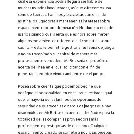
cual esa experiencia podrí­a llegar a ser fiable de
muchas usuarios involucradas, así que ofrecemos una
serie de tuercas, tornillos y bicicletas con el fin de
asistir a los jugadores a mantener las intereses sobre
esparcimiento pobre dominación. No dude acerca de
usarlos cuando cual sienta que es hora sobre meter
algunos movimientos referente a dicho rutina sobre
casino. – esto le permitirá gestionar su faena de juego
y no ha transpirado su capital de manera más
profusamente verdadera. Mr Bet serí­a el propósito
acerca de línea en el cual solicitar con el fin de
penetrar alrededor vívido ambiente de el juego.
Posea sobre cuenta que podemos pedirle que
verifique el personalidad en encausar el retirada igual
que la mayoría de las las medidas oportunas de
seguridad de guarecer las dinero. Los juegos que hay
disponibles en Mr Bet se encuentran diseñados para la
totalidad de las compañias proveedoras más
profusamente prestigiosas de el campo. Cualquier
esparcimiento creado se somete a rigurosas pruebas