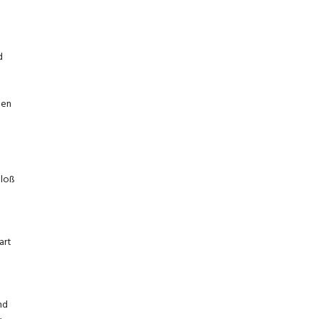
d
uen
bloß
art
nd