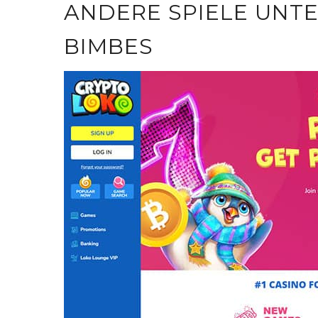
ANDERE SPIELE UNT
BIMBES