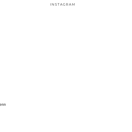
INSTAGRAM
wenn