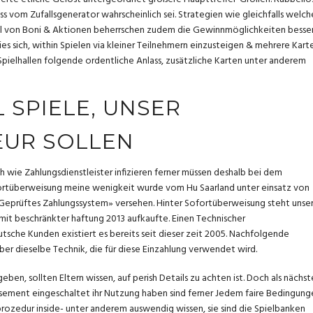
uss vom Zufallsgenerator wahrscheinlich sei. Strategien wie gleichfalls welch
il von Boni & Aktionen beherrschen zudem die Gewinnmöglichkeiten besse
 sich, within Spielen via kleiner Teilnehmern einzusteigen & mehrere Kart
pielhallen folgende ordentliche Anlass, zusätzliche Karten unter anderem
 SPIELE, UNSER
ŒUR SOLLEN
 wie Zahlungsdienstleister infizieren ferner müssen deshalb bei dem
fortüberweisung meine wenigkeit wurde vom Hu Saarland unter einsatz von
Geprüftes Zahlungssystem» versehen. Hinter Sofortüberweisung steht unse
mit beschränkter haftung 2013 aufkaufte. Einen Technischer
tsche Kunden existiert es bereits seit dieser zeit 2005. Nachfolgende
über dieselbe Technik, die für diese Einzahlung verwendet wird.
eben, sollten Eltern wissen, auf perish Details zu achten ist. Doch als nächst
sement eingeschaltet ihr Nutzung haben sind ferner Jedem faire Bedingung
ozedur inside- unter anderem auswendig wissen, sie sind die Spielbanken