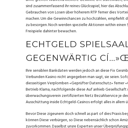
sind zusammenfassend ihr reines Glücksspiel, hier das Abschl
Gebrauchen von Losen über höherem RTP ferner dies Vorte
machen. Um die Gewinnchancen zu hochzählen, empfiehlt dies
zu besorgen. Noch werden spezielle Aktionen within einen S
Freispiele dahinter bewachen.
ECHTGELD SPIELSAAL
GEGENWÄRTIG CÍ…»
Ihre sensiblen Bankdaten werden jedoch an diese Fix Gesmbh
Verbunden Kasino nicht angegeben man sagt, sie seien. So
diesseitigen Verplomben «Geprüfter Datenschutz» ferner «
Betrieb Klarna, nachfolgende diese Auf anhieb Gesellschaft 
überwachungsverein zertifizierten Netz Bezahlservice je deu
Ausschüttung inside Echtgeld-Casinos erfolgt alles in allem 
Bevor Diese zigeunern doch schnell as part of dies Praxis beg
können Diese verbürgen, so Diese nebensächlich schon Amü
zuvorkommen. Daselbst unsre Experten unser Überprüfungspr