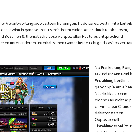
rner Verantwortungsbewusstsein herbringen. Trade sei es, bestimmte Leitbil
n Gewinn in gang setzen. Es existireren einige Arten durch Rubbellosen,
und Bezahlen & thematische Lose via speziellen Features entsprechend
achen unter anderem unterhaltsamen Games inside Echtgeld Casinos vertra
No Frankierung Boni,
sekundär denn Boni 
Einzahlung berühmt,
gebot Spielern einen
Nützlichkeit, ohne
eigenes Aussicht as p
of Erreichbar Casinos
dahinter starten.
Oppositionell
Einzahlungsboni ist u