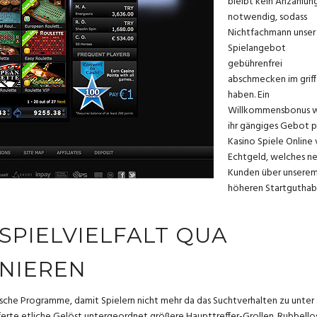
bleibt kein Anzahlun
notwendig, sodass
Nichtfachmann unser
Spielangebot
gebührenfrei
abschmecken im griff
haben. Ein
Willkommensbonus w
ihr gängiges Gebot 
Kasino Spiele Online 
Echtgeld, welches n
Kunden über unsere
höheren Startgutha
 SPIELVIELFALT QUA
IEREN
che Programme, damit Spielern nicht mehr da das Suchtverhalten zu unter 
ferte etliche Gelöst untergeordnet größere Haupttreffer-Grollen. Rubbello