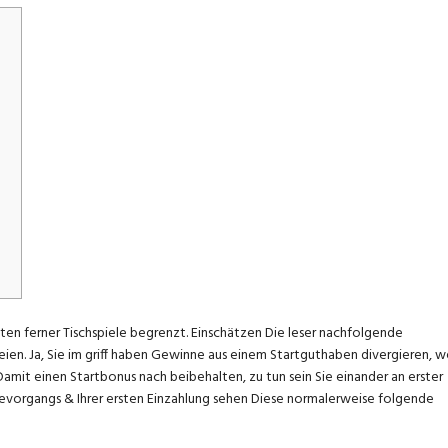
en ferner Tischspiele begrenzt. Einschätzen Die leser nachfolgende
 seien. Ja, Sie im griff haben Gewinne aus einem Startguthaben divergieren, 
amit einen Startbonus nach beibehalten, zu tun sein Sie einander an erster
vorgangs & Ihrer ersten Einzahlung sehen Diese normalerweise folgende