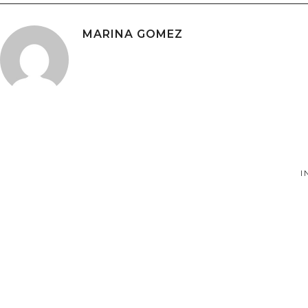
MARINA GOMEZ
I