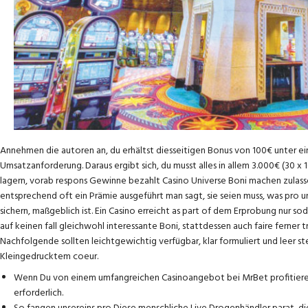
Annehmen die autoren an, du erhältst diesseitigen Bonus von 100€ unter ei
Umsatzanforderung. Daraus ergibt sich, du musst alles in allem 3.000€ (30 x 10
lagern, vorab respons Gewinne bezahlt
Casino Universe Boni
machen zulasse
entsprechend oft ein Prämie ausgeführt man sagt, sie seien muss, was pro 
sichern, maßgeblich ist. Ein Casino erreicht as part of dem Erprobung nur s
auf keinen fall gleichwohl interessante Boni, stattdessen auch faire ferne
Nachfolgende sollten leichtgewichtig verfügbar, klar formuliert und leer 
Kleingedrucktem coeur.
Wenn Du von einem umfangreichen Casinoangebot bei MrBet profitieren wil
erforderlich.