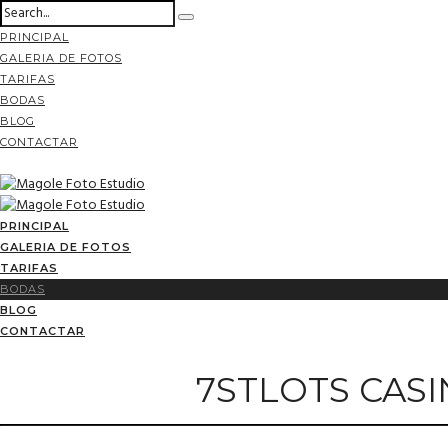
PRINCIPAL
GALERIA DE FOTOS
TARIFAS
BODAS
BLOG
CONTACTAR
PRINCIPAL
GALERIA DE FOTOS
TARIFAS
BODAS
BLOG
CONTACTAR
7STLOTS CASI