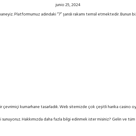
junio 25, 2024
marhaneyiz. Platformumuz adındaki “7” şanslı rakamı temsil etmektedir. Bunun 
çevrimiçi kumarhane tasarladık. Web sitemizde çok çeşitli harika casino oy
i sunuyoruz. Hakkımızda daha fazla bilgi edinmek ister misiniz? Gelin ve tüm