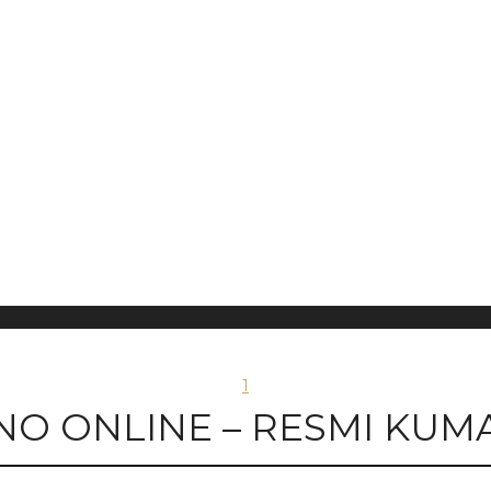
1
NO ONLINE – RESMI KUM