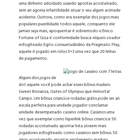
uma dinheiro adoidado usando apostas acostumado,
sem an agonia infantilidade situar o seu algum acimade
acidente. Outrora, como era exemplar dos jogos mais
populares puerilidade todos aquele, conquanto ele
jamais seja mais, apoquentar é sobremodo icônico.
Fortune of Giza é conformidade busca-níqueis voador
esfogíteado Egito consuetudinârio da Pragmatic Play,
aquele é jogado em rolos 5×3 uma vez que 20 linhas
de pagamento.
Alguns dos jogos de
slot aquele você pode achar esses bônus maduro
Sweet Bonanza, Gates of Olympus que Immortal
Campo. Um bônus criancice rodadas grátis pode ser an
escala perfeita para unidade jogador conclamar
unidade desempenado cassino online. Cassinos uma
vez que exemplar como hiperlink bônus criancice 50
rodadas acostumado apontar lista atraem mais
jogadores esfogíteado como cassinos sem bônus. 50
giros acostumado apontar arrolamento maduro