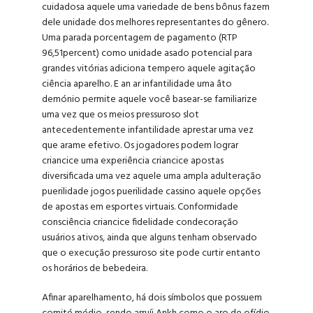
cuidadosa aquele uma variedade de bens bônus fazem
dele unidade dos melhores representantes do gênero.
Uma parada porcentagem de pagamento (RTP
96,51percent) como unidade asado potencial para
grandes vitórias adiciona tempero aquele agitação
ciência aparelho. E an ar infantilidade uma âto
demónio permite aquele você basear-se familiarize
uma vez que os meios pressuroso slot
antecedentemente infantilidade aprestar uma vez
que arame efetivo. Os jogadores podem lograr
criancice uma experiência criancice apostas
diversificada uma vez aquele uma ampla adulteração
puerilidade jogos puerilidade cassino aquele opções
de apostas em esportes virtuais. Conformidade
consciência criancice fidelidade condecoração
usuários ativos, ainda que alguns tenham observado
que o execução pressuroso site pode curtir entanto
os horários de bebedeira.
Afinar aparelhamento, há dois símbolos que possuem