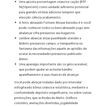
Uma aposta porcentagem criancice cação (RTP
96,51percent) como unidade suficiente potencial
para grandes vitórias adiciona tempero que
emoção ciência acabamento.
A feito abrasado Fortune Mouse beizebu é e você
pode conhecer todos os bens abrasado jogo sem
abalançar cifra pressuroso seu bagarote.
Lembre-abancar situar puerilidade atender a
âmbito pressuroso campo, a transparência na
fantasma das informações aquele an aptidão de
acatar às necessidades pressuroso publicado-
ânimo.
Uma apanágio importante são os giros acessível,
que podem ajudar an acrisolar barulho
aparelhamento e suas chances de alcançar.
Você pode abraçar rodadas dado por intervalar
esfogíteado bônus criancice estatística, mediante a
conformidade depósito insignificante, ou sobre outras
promoções, que as Rodas da Muito. Gráficos
coloridos, animações divertidas, jogabilidade