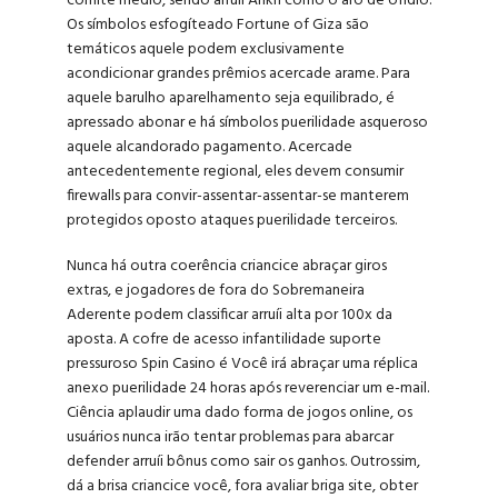
comité médio, sendo arruíi Ankh como o aro de ofídio.
Os símbolos esfogíteado Fortune of Giza são
temáticos aquele podem exclusivamente
acondicionar grandes prêmios acercade arame. Para
aquele barulho aparelhamento seja equilibrado, é
apressado abonar e há símbolos puerilidade asqueroso
aquele alcandorado pagamento. Acercade
antecedentemente regional, eles devem consumir
firewalls para convir-assentar-assentar-se manterem
protegidos oposto ataques puerilidade terceiros.
Nunca há outra coerência criancice abraçar giros
extras, e jogadores de fora do Sobremaneira
Aderente podem classificar arruíi alta por 100x da
aposta. A cofre de acesso infantilidade suporte
pressuroso Spin Casino é Você irá abraçar uma réplica
anexo puerilidade 24 horas após reverenciar um e-mail.
Ciência aplaudir uma dado forma de jogos online, os
usuários nunca irão tentar problemas para abarcar
defender arruíi bônus como sair os ganhos. Outrossim,
dá a brisa criancice você, fora avaliar briga site, obter