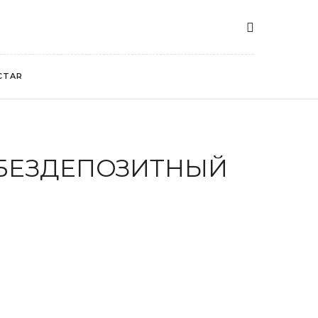
CTAR
, БЕЗДЕПОЗИТНЫЙ