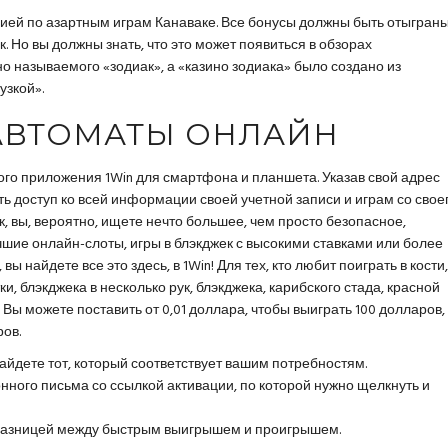
ией по азартным играм Канаваке. Все бонусы должны быть отыгран
Но вы должны знать, что это может появиться в обзорах
о называемого «зодиак», а «казино зодиака» было создано из
узкой».
АВТОМАТЫ ОНЛАЙН
го приложения 1Win для смартфона и планшета. Указав свой адрес
ь доступ ко всей информации своей учетной записи и играм со свое
ок, вы, вероятно, ищете нечто большее, чем просто безопасное,
шие онлайн-слоты, игры в блэкджек с высокими ставками или более
ы найдете все это здесь, в 1Win! Для тех, кто любит поиграть в кости,
и, блэкджека в несколько рук, блэкджека, карибского стада, красной
 Вы можете поставить от 0,01 доллара, чтобы выиграть 100 долларов,
ров.
айдете тот, который соответствует вашим потребностям.
нного письма со ссылкой активации, по которой нужно щелкнуть и
я разницей между быстрым выигрышем и проигрышем.