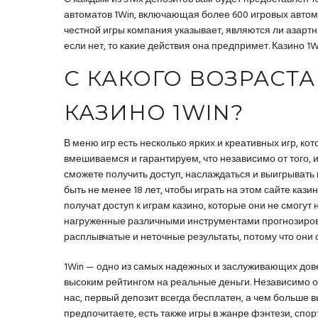
автоматов 1Win, включающая более 600 игровых автом
честной игры компания указывает, являются ли азарт
если нет, то какие действия она предпримет. Казино 1
С КАКОГО ВОЗРАСТ
КАЗИНО 1WIN?
В меню игр есть несколько ярких и креативных игр, 
вмешиваемся и гарантируем, что независимо от того,
сможете получить доступ, наслаждаться и выигрывать 
быть не менее 18 лет, чтобы играть на этом сайте ка
получат доступ к играм казино, которые они не смогут 
нагруженные различными инструментами прогнозирова
расплывчатые и неточные результаты, потому что они
1Win — одно из самых надежных и заслуживающих до
высоким рейтингом на реальные деньги. Независимо от
нас, первый депозит всегда бесплатен, а чем больше 
предпочитаете, есть также игры в жанре фэнтези, спор