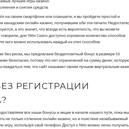
амые лучшие игры казино.
лнения и снятия средств.
1Win на своем смартфоне или планшете, и вы пройдете простой и
м канадским онлайн-казино, получившим обе эти печати. Недостатк
уются, а это значит, что всегда есть вероятность, что вы можете
 говорили, для 1Win Casino доступно огромное количество способов
ля чего можно использовать каждый из этих способов.
лю без риска, мы предлагаем бездепозитный бонус в размере 50
кже безопасен, потому что нет ограничений на сумму денег, котору
 наслаждаться тем, что сайт называет своим лучшим виртуальным кази
 БЕЗ РЕГИСТРАЦИИ
А?
едоставляем все наши бонусы и акции в начале нашего пути, пока м
ить не только отличное онлайн-казино, но и поистине незабываемый
ю игру, используя свой телефон. Доступ к 1Win можно легко получить