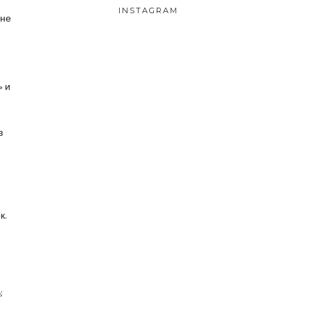
INSTAGRAM
 не
» и
з
0
к.
;