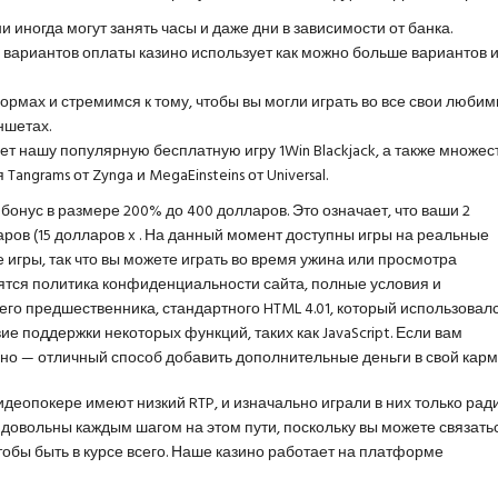
ни иногда могут занять часы и даже дни в зависимости от банка.
м вариантов оплаты казино использует как можно больше вариантов 
рмах и стремимся к тому, чтобы вы могли играть во все свои люби
ншетах.
т нашу популярную бесплатную игру 1Win Blackjack, а также множес
ngrams от Zynga и MegaEinsteins от Universal.
бонус в размере 200% до 400 долларов. Это означает, что ваши 2
ров (15 долларов x . На данный момент доступны игры на реальные
е игры, так что вы можете играть во время ужина или просмотра
ятся политика конфиденциальности сайта, полные условия и
его предшественника, стандартного HTML 4.01, который использовал
е поддержки некоторых функций, таких как JavaScript. Если вам
зино — отличный способ добавить дополнительные деньги в свой карм
идеопокере имеют низкий RTP, и изначально играли в них только рад
ы довольны каждым шагом на этом пути, поскольку вы можете связать
обы быть в курсе всего. Наше казино работает на платформе