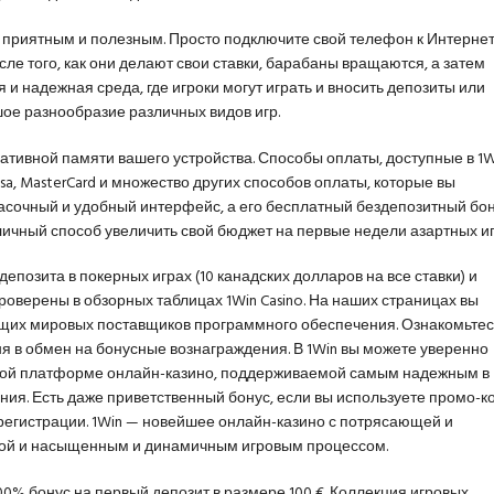
о приятным и полезным. Просто подключите свой телефон к Интернет
осле того, как они делают свои ставки, барабаны вращаются, а затем
 и надежная среда, где игроки могут играть и вносить депозиты или
шое разнообразие различных видов игр.
тивной памяти вашего устройства. Способы оплаты, доступные в 1W
sa, MasterCard и множество других способов оплаты, которые вы
красочный и удобный интерфейс, а его бесплатный бездепозитный бо
личный способ увеличить свой бюджет на первые недели азартных иг
депозита в покерных играх (10 канадских долларов на все ставки) и
оверены в обзорных таблицах 1Win Casino. На наших страницах вы
ущих мировых поставщиков программного обеспечения. Ознакомьтес
ня в обмен на бонусные вознаграждения. В 1Win вы можете уверенно
сной платформе онлайн-казино, поддерживаемой самым надежным в
ия. Есть даже приветственный бонус, если вы используете промо-к
егистрации. 1Win — новейшее онлайн-казино с потрясающей и
кой и насыщенным и динамичным игровым процессом.
00% бонус на первый депозит в размере 100 €. Коллекция игровых