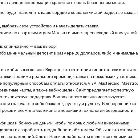
ваша личная информация хранится в очень безопасном месте.
но, будет наполнять ваше сердце и кошелек чистой радостью кажды
, выбрать свое устройство и начать делать ставки.
лением по азартным играм Мальты и имеет превосходный послужной
в, спин-казино — ваш выбор.
либо минимальный депозит в размере 20 долларов, либо минимальн
тов мобильных казино. Вкратце, это категории типов ставок: ставки на
 ставки в режиме реального времени, ставки на нескольких участников
ее популярным способам оплаты относятся: VISA, MasterCard, Maestro,
редитные карты, а также веб-кошелек. Сайт предлагает экспертную
ю техническую поддержку. В играх живого казино используются
и они включают в себя блэкджек, рулетку и рулетку. В довершение ко
 игроков и вложила миллионы в новейшие технологии безопасности.
е фишки и бонусные деньги, чтобы помочь с любыми внесенными
должны их заработать (подробности об этом см. Обычно это означает
х вознаграждений. Слоты Наши онлайн-слоты являются одними из