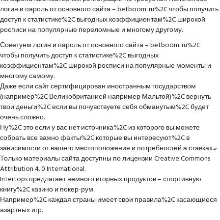
логин и пароль от основного сайта – betboom. ru%2C чтобы получить
доступ к статистике%2C выгодных коэффициентам%2C широкой
росписи на популярные переломные и многому другому.
Советуем логин и пароль от основного сайта – betboom. ru%2C
чтобы получить доступ к статистике%2C выгодных
коэффициентам%2C широкой росписи на популярные моменты и
многому самому.
Даже если сайт сертифицирован иностранным государством
(например%2C Великобританией например Мальтой)%2C вернуть
твои деньги%2C если вы почувствуете себя обманутым%2C будет
очень сложно.
Ну%2C это если у вас нет источника%2C из которого вы можете
собрать все важно факты%2C которые вы интересуют%2C в
зависимости от вашего местоположения и потребностей а ставках.»
Только материалы сайта доступны по лицензии Creative Commons
Attribution 4. 0 International.
Intertops предлагает немного игорных продуктов – спортивную
книгу%2C казино и покер-рум.
Например%2C каждая страны имеет свои правила%2C касающиеся
азартных игр.