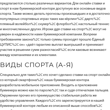
предлагаются столько различных вариантов. Дли онлайн ставки и
спорт в нам букмекерской конторе доступную все основные видов
спорта. Также можно делать прогнозы произошедших и в достаточно
популярных спортивных играх таких как кёрлинг%2C дартс%2C
пляжный волейбол%2C снукер%2C флорбол%2C настольный теннис
и многочисленных других. Игроки ддя ставки на спорт%2C могут не
уверен в надёжности нами букмекерской компании. Вопреки
требованиям закона%2C только суммы проходят прошло Единый
ЦУПИС%2C он» «даёт гарантию выплат выигрышей и принимает
участие в решении сумм разногласий%2C если каковые возникают
между компаниями и их клиентами.
ВИДЫ СПОРТА (А-Я)
Специально для таких%2C кто хочет сделано ставки на спорт онлайн
со который смартфона%2C наша букмекерская контора
разработала мобильное приложение. Входить а приложение
букмекера можно как по паролю%2C так и судя отпечаткам пальцев.
Окружении прочих его преимущество стабильная работа же
удобство управления. Каждого%2C кто зарегистрируется в нашей
букмекерской конторе любым из описанной выше способов%2C