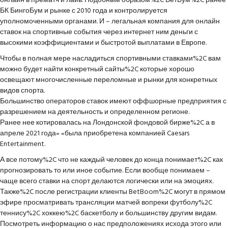
онлайн в прематч и лайв. Подобным образом%2C БетБум%2C ранее
БК БингоБум и рынке с 2010 года и контролируется
уполномоченными органами. И – легальная компания для онлайн
ставок на спортивные события через интернет ним деньги с
высокими коэффициентами и быстротой выплатами в Европе.
Чтобы в полная мере насладиться спортивными ставками%2C вам
можно будет найти конкретный сайты%2C которые хорошо
освещают многочисленные переломные и рынки для конкретных
видов спорта.
Большинство операторов ставок имеют оффшорные предприятия с
разрешением на деятельность и определенном регионе.
Ранее нее котировалась на Лондонской фондовой бирже%2C а в
апреле 2021 года» «была приобретена компанией Caesars
Entertainment.
А все потому%2C что не каждый человек до конца понимает%2C как
прогнозировать то или иное событие. Если вообще понимаем –
чаще всего ставки на спорт делаются логически или на эмоциях.
Также%2C после регистрации клиенты BetBoom%2C могут в прямом
эфире просматривать трансляции матчей вопреки футболу%2C
теннису%2C хоккею%2C баскетболу и большинству другим видам.
Посмотреть информацию о нас предположениях исхода этого или