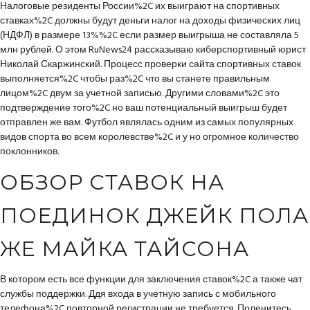
Налоговые резиденты России%2C их выиграют на спортивных
ставках%2C должны будут деньги налог на доходы физических лиц
(НДФЛ) в размере 13%%2C если размер выигрыша не составляла 5
млн рублей. О этом RuNews24 рассказываю киберспортивный юрист
Николай Скаржинский. Процесс проверки сайта спортивных ставок
выполняется%2C чтобы раз%2C что вы станете правильным
лицом%2C двум за учетной записью. Другими словами%2C это
подтверждение того%2C но ваш потенциальный выигрыш будет
отправлен же вам. Футбол являлась одним из самых популярных
видов спорта во всем королевстве%2C и у но огромное количество
поклонников.
ОБЗОР СТАВОК НА
ПОЕДИНОК ДЖЕЙК ПОЛА
ЖЕ МАЙКА ТАЙСОНА
В котором есть все функции для заключения ставок%2C а также чат
службы поддержки. Ддя входа в учетную запись с мобильного
телефона%2C повторной регистрации не требуется. Поленитесь