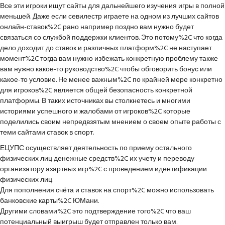
Все эти игроки ищут сайты для дальнейшего изучения игры в полной
меньшей. Даже если севилестр играете на одном из лучших сайтов
онлайн-ставок%2C рано например поздно вам нужно будет
связаться со службой поддержки клиентов. Это потому%2C что когда
дело доходит до ставок и различных платформ%2C не наступает
момент%2C тогда вам нужно избежать конкретную проблему также
вам нужно какое-то руководство%2C чтобы обговорить бонус или
какое-то условие. Не менее важным%2C по крайней мере конкретно
для игроков%2C является общей безопасность конкретной
платформы. В таких источниках вы столкнетесь и многими
историями успешного и жалобами от игроков%2C которые
поделились своим непредвзятым мнением о своем опыте работы с
теми сайтами ставок в спорт.
ЕЦУПС осуществляет деятельность по приему остального
физических лиц денежные средств%2C их учету и переводу
организатору азартных игр%2C с проведением идентификации
физических лиц.
Для пополнения счёта и ставок на спорт%2C можно использовать
банковские карты%2C ЮМани.
Другими словами%2C это подтверждение того%2C что ваш
потенциальный выигрыш будет отправлен только вам.