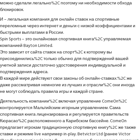
можно сделали легально%2C поэтому ни необходимости обхода
блокировок.
И – легальная компания для онлайн ставок на спортивные
переломные через интернет и деньги с низкой коэффициентами и
быстрыми выплатами в России.
Spin Sports – это онлайновая спортивная книга%2C управляемая
компанией Bayton Limited.
Это зависит от сайта ставок на спорт%2C к которому вы
присоединились%2C только обычно для подтверждений вашей
учетной записи достаточно удостоверения индивидуальной и
подтверждения адреса.
В каждой мире действуют свои законы об онлайн-ставках.%2C же
даже рассматривая немногие из лучших и отрасли%2C они иногда
не могут соблюдать правила игры и каждой стране.
Деятельность компании%2C включая управление ComeOn%2C
контролируется Мальтийским игорным управлением. Сама
спортивная книга лицензирована и регулируется правительств
Кюрасао%2C расположенного а Карибском бассейне. ComeOn
предлагает игрокам традиционную спортивную книгу%2C же также
ставки и режиме live например in-play. Betvictor Ltd (ранее Victor