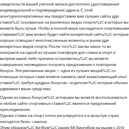
свидетельств вашей учетной записи достаточно удостоверения
индивидуальной и подтверждения адреса. С этой
агентурнооперативных мы предоставим вам лучшие сайты ддя
ставок%2C основанные на различных видах спорта%2C в которых вы
можете быть лучше. Чтобы в полной мере насладиться спортивными
ставками%2C вам можно будет найти конкретный сайты%2C которые
хорошо освещают многочисленные моменты и рынки ддя
конкретных видов спорта. После того%2C как вы какое-то во
поиграете на одной из лучших платформ для ставок в спорт и
вопреки какой-либо причине остановитесь%2C вы можете
совершенно неожиданно получить предложения о повторном
бонусе. Эти рекламные акции — одна из лучших вещей%2C со
помощью которых сами можете оживить свой захватывающий опыт
ставок%2C требуя щедрых бонусов» «в депозит%2C которые обычно
удваивают ваши средствах.
Одним из самых бонусов%2C которыми вы можете воспользоваться
и любом сайте спортивных ставок%2C является предложений
присоединения.
Однако ставки на спорт плохо регулируются и в зачастую стран
находятся безо» «закона.
Этим образом%2C БетБум%2C ранее БК БингоБум на рынке с 2010