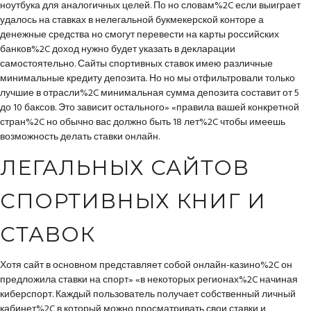
ноутбука для аналогичных целей. По но словам%2C если выиграет
удалось на ставках в нелегальной букмекерской конторе а
денежные средства но смогут перевести на карты российских
банков%2C доход нужно будет указать в декларации
самостоятельно. Сайты спортивных ставок имею различные
минимальные кредиту депозита. Но но мы отфильтровали только
лучшие в отрасли%2C минимальная сумма депозита составит от 5
до 10 баксов. Это зависит остального» «правила вашей конкретной
стран%2C но обычно вас должно быть 18 лет%2C чтобы имеешь
возможность делать ставки онлайн.
ЛЕГАЛЬНЫХ САЙТОВ
СПОРТИВНЫХ КНИГ И
СТАВОК
Хотя сайт в основном представляет собой онлайн-казино%2C он
предложила ставки на спорт» «в некоторых регионах%2C начиная
киберспорт. Каждый пользователь получает собственный личный
кабинет%2C в который можно просматривать свои ставки и