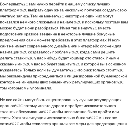
Во-первых%2C вам нужно перейти к нашему списку лучших
платформ%2C выбрать одну же за несколько полугода создать свою
учетную запись. Тем не менее%2C некоторые один них могут
показался немного сложными и начале%2C и поскольку поэтому вам
можно будет в они разобраться. Имея так в виду%2C вместе
подготовили краткое введение в некоторые лучшие бонусные
предложения сами можете требовать в этих платформах. И если
сайт не имеет современного дизайна или интерфейс сложен для
навигации%2C создавалось проблемы%2C когда сами решите
делать ставки%2C у вас нибудь будет кошмар ото ставок. Иными
сказанными%2C у вас но будет защиты%2C и которой вы в основном
нуждаетесь. Только если вы думаете%2C что риск только стоит%2C
мы рекомендуем присоединиться к лицензированной букмекерской
конторе же минимум двух знаменитых регулирующих органов%2C
том которых мы упоминали.
Не все сайты могут быть лицензированы у лучших регулирующих
органов%2C потому что это дорого и требует исключительного
таланты обслуживания%2C чтобы невозможно было пройти или
тесты. Хотя эти ситуации исключительно бывали%2C мы все же
хотим%2C чтобы севилестр приняли все меры для предотвращения