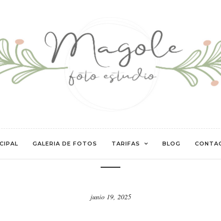
NEWS
КАЗИНО С ВЫСОКИМИ В
ГОДУ
CIPAL
GALERIA DE FOTOS
TARIFAS
BLOG
CONTA
junio 19, 2025