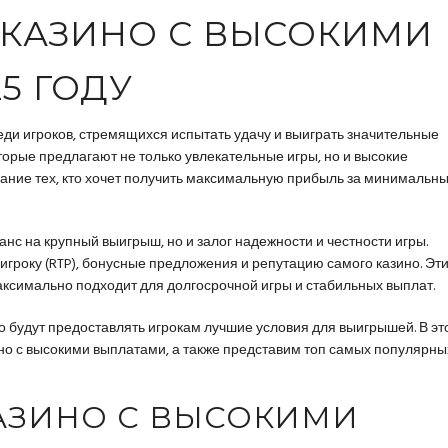
КАЗИНО С ВЫСОКИМИ
5 ГОДУ
ди игроков, стремящихся испытать удачу и выиграть значительные
торые предлагают не только увлекательные игры, но и высокие
ание тех, кто хочет получить максимальную прибыль за минимальн
анс на крупный выигрыш, но и залог надежности и честности игры.
 игроку (RTP), бонусные предложения и репутацию самого казино. Эт
ксимально подходит для долгосрочной игры и стабильных выплат.
о будут предоставлять игрокам лучшие условия для выигрышей. В эт
но с высокими выплатами, а также представим топ самых популярны
АЗИНО С ВЫСОКИМИ