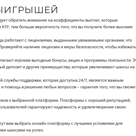
ВЫИГРЫШЕЙ
едует обратить внимание на коэффициенты выплат, которые
RTP, тем больше вероятность того, что вы получите более высокие
гда работают с лицензиями, выданными уважаемыми органами, что
 Проверяйте наличие лицензии и меры безопасности, чтобы избежать
агают игрокам выгодные бонусы, акции и программы лояльности. Э
ый депозит и другие преимущества, которые увеличивают шансы на
ой службы поддержки, которая доступна 24/7, является важным
и помощь в решении любых вопросов – гарантия того, что вы сможе
гроков о выбранной платформе. Платформы с хорошей репутацией,
льзователей гарантируют надежность и удовлетворение своих
гут вам выбрать онлайн платформу с лучшими условиями для
ими шансами на успех.