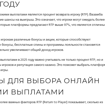
 ГОДУ
окими выплатами является процент возврата игроку (RTP).
Вазамба
е шансы на выигрыш. Это означает, что игроки могут ожидать более
оторые платформы предлагают RTP выше 97%, что является отличн
игрокам различные бонусы и акции, которые способствуют
 бонусы, бесплатные спины и программы лояльности становятся
тельно увеличивают общий доход игроков.
ыплатами в 2025 году важно учитывать не только процент RTP, но и
ы игроков и репутация самого казино. Это поможет выбрать платфор
игры.
Ы ДЛЯ ВЫБОРА ОНЛАЙН
МИ ВЫПЛАТАМИ
олее важных факторов. RTP (Return to Player) показывает, сколько из